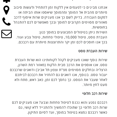
אנחנו מבינים כי לפעמים אין ללקוח זמן להתחיל ולעשות סיבובים
מיותרים מהבית אל המוסך ומהמוסך שיאספו אותו הביתה או
למקום העבודה. בדיוק לשם כך אנו מעניקים שרות איסוף לרכב
מאזורים מסוימים הקרובים למוסך ובכך מאפשרים לכם להתנהל
בחופשיות.
השירות ניתן בטיפולים המבוצעים במוסך כגון:
העברת טסט, טיפול 10,000, טיפולי פחחות, טיפול צבע ועוד.
בכך אנו חוסכים לכם זמן יקר והתרוצצות מיותרת עם רכבכם.
שירות העברת טסט
שירות נוסף שאנו מעניקים לקהל לקוחותינו הוא שרות העברת
טסט. אנו אוספים את הרכב מבית הלקוח (מאזור רמת השרון,
הרצליה ובחלקים מסוימים מפ"ת וצפון תל אביב) ודואגים שרכבכם
יעבור טסט. בנוסף, אנו דואגים גם להחזיר את רכבכם לביתכם
לאחר שעבר את הטסט. כך נחסך לכם זמן, כאב ראש, מתח ולא
מעט לחץ מיותר.
שירות רכב חלופי
רכבכם נפגע והוא נכנס לטיפול פחחות וצבע? אנו מעניקים לכם
שרות רכב חלופי כך שתוכלו להמשיך ולהתנייד ללא קושי, גם
כאשר רכבכם נמצא בטיפול במוסך, ועד לסיום התיקון.