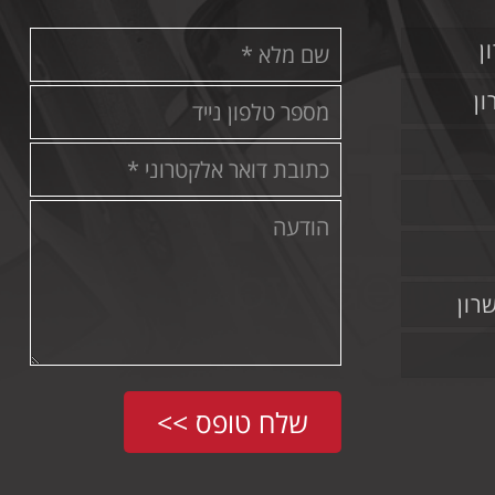
ן
ן
רון